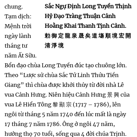
Sắc Ngự Định Long Tuyền Thịnh
chung.
Hỷ Đạo Tràng Thuận Cảnh
Tạm dịch:
Hoằng Khai Thanh Tịnh Cảnh.
Mệnh trời
勅 御 定 龍 泉 晟 矣 道 塲 順 境 宏 開
ngày lành
清 淨 境
tháng tư
năm Ất Sữu.
Bổn đạo chùa Long Tuyền đúc tạo chuông lớn.
Theo “Lược sử chùa Sắc Tứ Linh Thứu Tiền
Giang” thì chùa được khởi thủy từ đời nhà Lê
vua Cảnh Hưng. Niên hiệu Cảnh Hưng 景 興 của
vua Lê Hiển Tông 黎 顯 宗 (1717 – 1786), lên
ngôi từ tháng 5 năm 1740 đến lúc mất là ngày
17 tháng 7 năm 1786. Ông ở ngôi 47 năm,
hưởng thọ 70 tuổi, sống qua 4 đời chúa Trịnh.