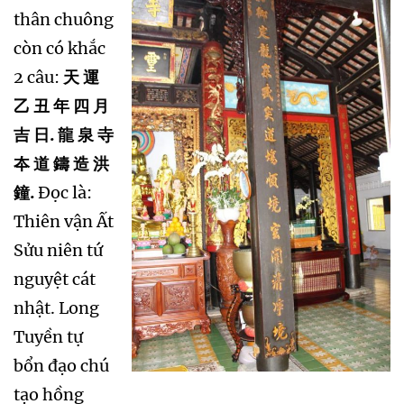
thân chuông
còn có khắc
2 câu:
天 運
乙 丑 年 四 月
吉 日. 龍 泉 寺
夲 道 鑄 造 洪
鐘.
Đọc là:
Thiên vận Ất
Sửu niên tứ
nguyệt cát
nhật. Long
Tuyền tự
bổn đạo chú
tạo hồng