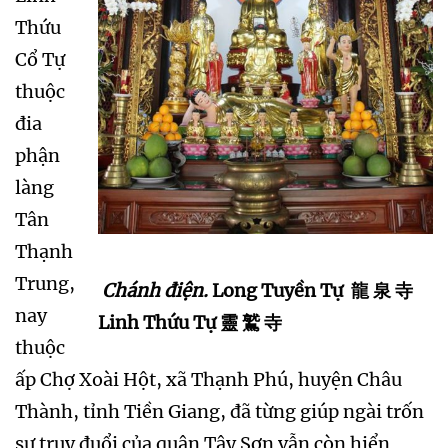
Thứu
Cổ Tự
thuộc
đia
phận
làng
Tân
Thạnh
Trung,
Chánh điện.
Long Tuyền Tự 龍 泉 寺
nay
Linh Thứu Tự 靈 鷲 寺
thuộc
ấp Chợ Xoài Hột, xã Thạnh Phú, huyện Châu
Thành, tỉnh Tiền Giang, đã từng giúp ngài trốn
sự truy đuổi của quân Tây Sơn vẫn còn hiển