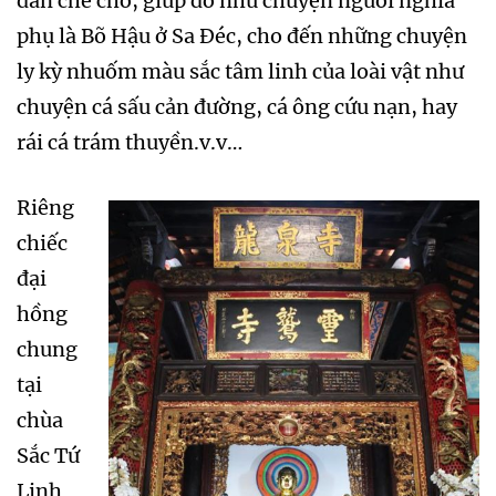
dân che chở, giúp đỡ như chuyện người nghĩa
phụ là Bõ Hậu ở Sa Đéc, cho đến những chuyện
ly kỳ nhuốm màu sắc tâm linh của loài vật như
chuyện cá sấu cản đường, cá ông cứu nạn, hay
rái cá trám thuyền.v.v…
Riêng
chiếc
đại
hồng
chung
tại
chùa
Sắc Tứ
Linh