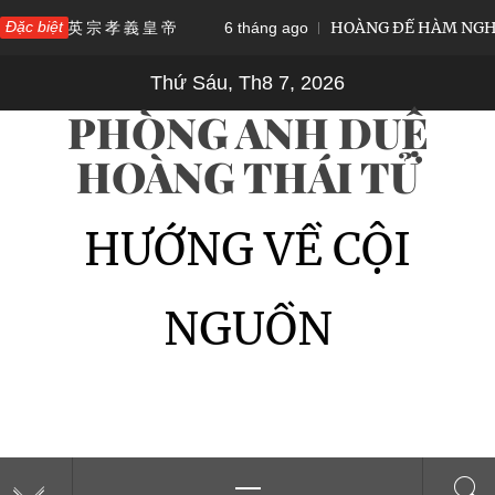
Skip
 宗 孝 義 皇 帝
Đặc biệt
HOÀNG ĐẾ HÀM NGHI – VỊ QUÂN
6 tháng ago
to
Thứ Sáu, Th8 7, 2026
content
PHÒNG ANH DUỆ
HOÀNG THÁI TỬ
HƯỚNG VỀ CỘI
NGUỒN
Primary