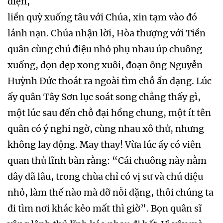
điện,
liền quỳ xuống tâu với Chúa, xin tạm vào đó
lánh nạn. Chúa nhận lời, Hòa thượng với Tiền
quân cùng chú điệu nhỏ phụ nhau úp chuông
xuống, dọn dẹp xong xuôi, đoạn ông Nguyễn
Huỳnh Đức thoát ra ngoài tìm chỗ ẩn dạng. Lúc
ấy quân Tây Sơn lục soát song chẳng thấy gì,
một lúc sau đến chỗ đại hồng chung, một ít tên
quân có ý nghi ngờ, cùng nhau xô thử, nhưng
không lay động. May thay! Vừa lúc ấy có viên
quan thủ lĩnh bàn rằng: “Cái chuông này nằm
đây đã lâu, trong chùa chỉ có vị sư và chú điệu
nhỏ, làm thế nào mà đỡ nỗi đặng, thôi chúng ta
đi tìm nơi khác kẻo mất thì giờ”. Bọn quân sĩ