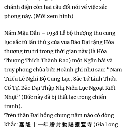
chánh điện còn hai câu đối nói về việc sắc
phong này. (Mời xem hình)
Năm Mậu Dần – 1938 Lễ bộ thượng thư cung
lục sắc tứ lần thứ 3 của vua Bảo Đại tặng Hòa
thượng trụ trì trong thời gian này (là Hòa
Thượng Thích Thành Đạo) một Ngân bài và
truy phong chùa bức Hoành ghi như sau: “Nam
Triều Lễ Nghi Bộ Cung Lục, Sắc Tứ Linh Thứu
Cổ Tự. Bảo Đại Thập Nhị Niên Lục Ngoạt Kiết
Nhựt” (Bức này đã bị thất lạc trong chiến
tranh).
Trên thân Đại hồng chung năm nào có dòng
khắc:
嘉 隆 十 一年 贈 封 勅 賜 靈 鷲 寺
(Gia Long