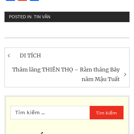
POSTED IN:
TIN VẮN
Điều
DI TÍCH
hướng
bài
Thăm lăng THIÊN THỌ – Rằm tháng Bảy
năm Mậu Tuất
viết
Tìm
kiếm
cho: