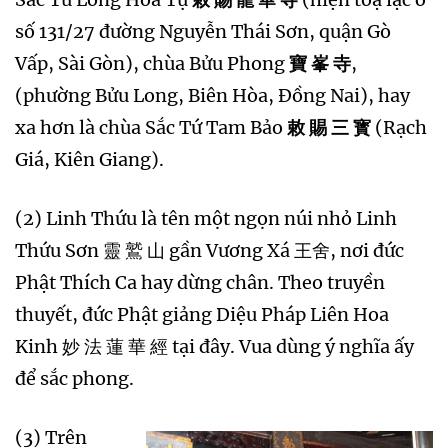
số 131/27 đường Nguyễn Thái Sơn, quận Gò
Vấp, Sài Gòn), chùa Bửu Phong
寶 峯 寺
,
(phường Bửu Long, Biên Hòa, Đồng Nai), hay
xa hơn là chùa Sắc Tứ Tam Bảo
敕 賜 三 寳
(Rạch
Giá, Kiên Giang).
(2) Linh Thứu là tên một ngọn núi nhỏ Linh
Thứu Sơn 靈 鷲 山 gần Vương Xá 王舍, nơi đức
Phật Thích Ca hay dừng chân. Theo truyền
thuyết, đức Phật giảng Diệu Pháp Liên Hoa
Kinh 妙 法 蓮 華 經 tại đây. Vua dùng ý nghĩa ấy
để sắc phong.
(3) Trên