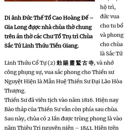
hộ trì,
đức vua
Di ảnh Đức Thế Tổ Cao Hoàng Đế –
cho tu bổ
Gia Long đựợc nhà chùa thờ chung
và phong
trên án thờ các Chư Tổ Trụ trì Chùa
cho chùa
Sắc Tứ Linh Thứu Tiền Giang.
là Sắc Tứ
Linh Thứu Cổ Tự (2)
勅 賜 靈 鷲 古 寺
, và nhớ
công phụng sự, vua sắc phong cho Thiền sư
Nguyệt Hiện là Mẫn Huệ Thiền Sư Đại Lão Hòa
Thượng.
Thiền Sư đã viên tịch vào năm 1816. Hiện nay
Bảo tháp của Thiền Sư vẫn còn phía sau chùa.
Sau này, chùa có 2 lần được trùng phong là vào
năm Thiệu Trị nguyên niên – 1841. Hiện trên