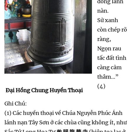
dong lánh
nàn.
Sử xanh
còn chép rõ
ràng,
Ngọn rau
tấc đất tình
càng cảm
thâm…”
(4)
Đại Hồng Chung Huyền Thoại
Ghi Chú:
(1) Các huyền thoại về Chúa Nguyễn Phúc Ánh
lánh nạn Tây Sơn ở các chùa cũng không ít, như
Sắc Tứ Long Hoa Tự
敕 賜 龍 華 寺
(hiện toạ lạc ở