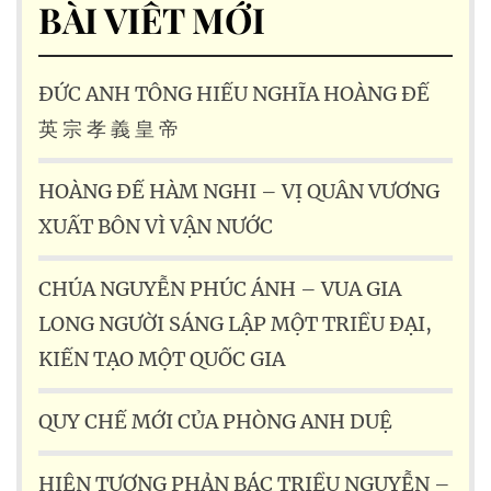
BÀI VIẾT MỚI
ĐỨC ANH TÔNG HIẾU NGHĨA HOÀNG ĐẾ
英 宗 孝 義 皇 帝
HOÀNG ĐẾ HÀM NGHI – VỊ QUÂN VƯƠNG
XUẤT BÔN VÌ VẬN NƯỚC
CHÚA NGUYỄN PHÚC ÁNH – VUA GIA
LONG NGƯỜI SÁNG LẬP MỘT TRIỀU ĐẠI,
KIẾN TẠO MỘT QUỐC GIA
QUY CHẾ MỚI CỦA PHÒNG ANH DUỆ
HIỆN TƯỢNG PHẢN BÁC TRIỀU NGUYỄN –