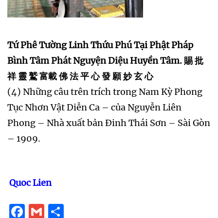
Tứ Phê Tường Linh Thứu Phú Tại Phật Pháp
Bình Tâm Phát Nguyện Diệu Huyền Tâm. 賜 批
祥 靈 鷲 富載 佛 法 平 心 發 願 妙 玄 心
(4) Những câu trên trích trong Nam Kỳ Phong
Tục Nhơn Vật Diễn Ca – của Nguyễn Liên
Phong – Nhà xuất bản Đinh Thái Sơn – Sài Gòn
– 1909.
Quoc Lien
Facebook
Gmail
Share