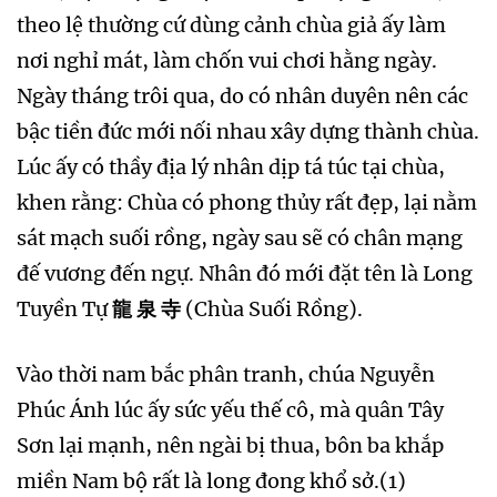
theo lệ thường cứ dùng cảnh chùa giả ấy làm
nơi nghỉ mát, làm chốn vui chơi hằng ngày.
Ngày tháng trôi qua, do có nhân duyên nên các
bậc tiền đức mới nối nhau xây dựng thành chùa.
Lúc ấy có thầy địa lý nhân dịp tá túc tại chùa,
khen rằng: Chùa có phong thủy rất đẹp, lại nằm
sát mạch suối rồng, ngày sau sẽ có chân mạng
đế vương đến ngự. Nhân đó mới đặt tên là Long
Tuyền Tự
龍 泉 寺
(Chùa Suối Rồng).
Vào thời nam bắc phân tranh, chúa Nguyễn
Phúc Ánh lúc ấy sức yếu thế cô, mà quân Tây
Sơn lại mạnh, nên ngài bị thua, bôn ba khắp
miền Nam bộ rất là long đong khổ sở.(1)