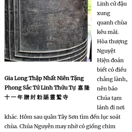
Linh cứ đậu
xung
quanh chùa
kêu mãi.
Hòa thượng
Nguyệt
Hiện đoán
biết có điều
Gia Long Thập Nhất Niên Tặng
chẳng lành,
Phong Sắc Tứ Linh Thứu Tự 嘉 隆
nên báo
十 一 年 贈 封 勅 賜 靈 鷲 寺
Chúa tạm
lánh đi nơi
khác. Hôm sau quân Tây Sơn tìm đến lục soát
chùa. Chúa Nguyễn may nhờ có giống chim