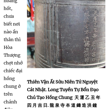
hoảng
hốt,
chưa
biết nơi
nào ẩn
thân thì
Hòa
Thượng
chợt nhớ
chiếc đại
hồng
Thiên Vận Ất Sửu Niên Tứ Nguyệt
chung ở
Cát Nhật. Long Tuyền Tự Bổn Đạo
trên
Chú Tạo Hồng Chung 天 運 乙 丑 年
chánh
四 月 吉 日. 龍 泉 寺 夲 道 鑄 造 洪 鐘