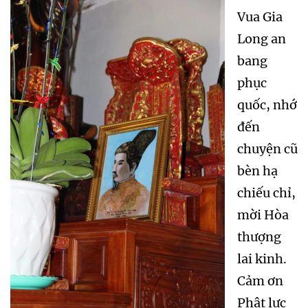
Vua Gia
Long an
bang
phục
quốc, nhớ
đến
chuyện cũ
bèn hạ
chiếu chỉ,
mời Hòa
thượng
lai kinh.
Cảm ơn
Phật lực