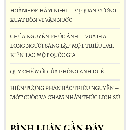
HOÀNG ĐẾ HÀM NGHI – VỊ QUÂN VƯƠNG
XUẤT BÔN VÌ VẬN NƯỚC
CHÚA NGUYỄN PHÚC ÁNH – VUA GIA
LONG NGƯỜI SÁNG LẬP MỘT TRIỀU ĐẠI,
KIẾN TẠO MỘT QUỐC GIA
QUY CHẾ MỚI CỦA PHÒNG ANH DUỆ
HIỆN TƯỢNG PHẢN BÁC TRIỀU NGUYỄN –
MỘT CUỘC VA CHẠM NHẬN THỨC LỊCH SỬ
BÌNH LUẬN GẦN ĐÂY