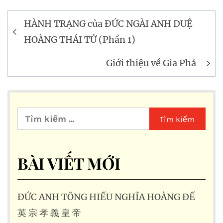
Điều
HÀNH TRẠNG của ĐỨC NGÀI ANH DUỆ
hướng
HOÀNG THÁI TỬ (Phần 1)
bài
Giới thiệu về Gia Phả
viết
Tìm
kiếm
cho:
BÀI VIẾT MỚI
ĐỨC ANH TÔNG HIẾU NGHĨA HOÀNG ĐẾ
英 宗 孝 義 皇 帝