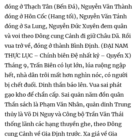
đóng ở Thạch Tân (Bến Đá), Nguyễn Văn Thành
đóng ở Hôn Cốc (Hang tối), Nguyễn Văn Tánh
đóng ở Sa Lung, Nguyễn Đức Xuyên đem quân
và voi theo Đông cung Cảnh đi giữ Châu Dã. Rồi
vua trở về, đóng ở thành Bình Định. (ĐẠI NAM
THỰC LỤC – Chính biên Đệ nhất kỷ – Quyển X)
Tháng 9, Trấn Biên có lụt lớn, lúa ruộng ngập
hết, nhà dân trôi mất hơn nghìn nóc, có người
bị chết đuối. Dinh thần báo lên. Vua sai phát
gạo kho để chẩn cấp. Sai quản năm đồn quân
Thần sách là Phạm Văn Nhân, quản dinh Trung
thủy là Võ Di Nguy và Công bộ Trần Văn Thái
thống lãnh các hạng thuyền ghe, theo Đông
cung Cảnh về Gia Định trước. Xa giá về Gia