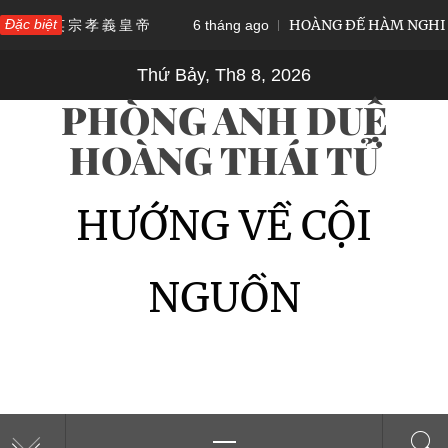
Skip
英 宗 孝 義 皇 帝
Đặc biệt
HOÀNG ĐẾ HÀM NGHI – VỊ QU
6 tháng ago
to
Thứ Bảy, Th8 8, 2026
content
PHÒNG ANH DUỆ
HOÀNG THÁI TỬ
HƯỚNG VỀ CỘI
NGUỒN
Primary