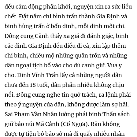
đều cảm động phấn khởi, nguyện xin ra sức liều
chết. Đặt năm chi bình trấn thành Gia Định và
binh hùng trấn ở bốn dinh, mỗi dinh một chi.
Đông cung Cảnh thấy xa giá đi đánh giặc, binh
các dinh Gia Định đều điều đi cả, xin lập thêm
chi binh, chiêu mộ những quân trốn và những
dân ngoại tịch bổ vào cho đủ canh giữ. Vua y
cho. Dinh Vĩnh Trấn lấy cả những người dân
chưa đến 18 tuổi, dân phần nhiều không chịu
nổi. Đông cung nghe tin quở trách, ra lệnh phải
theo ý nguyện của dân, không được làm sợ hãi.
Sai Phạm Văn Nhân lường phái binh Thần sách
giữ bảo núi Mã Cảnh (Cổ Ngựa). Răn không
được tự tiện bỏ bảo sở mà đi quấy nhiễu nhân