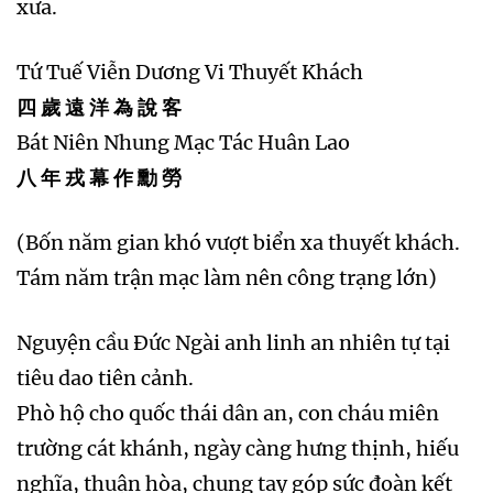
xưa.
Tứ Tuế Viễn Dương Vi Thuyết Khách
四 歲 遠 洋 為 說 客
Bát Niên Nhung Mạc Tác Huân Lao
八 年 戎 幕 作 勳 勞
(Bốn năm gian khó vượt biển xa thuyết khách.
Tám năm trận mạc làm nên công trạng lớn)
Nguyện cầu Đức Ngài anh linh an nhiên tự tại
tiêu dao tiên cảnh.
Phò hộ cho quốc thái dân an, con cháu miên
trường cát khánh, ngày càng hưng thịnh, hiếu
nghĩa, thuận hòa, chung tay góp sức đoàn kết