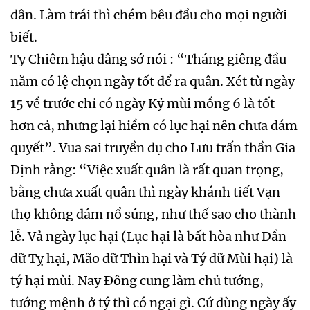
dân. Làm trái thì chém bêu đầu cho mọi người
biết.
Ty Chiêm hậu dâng sớ nói : “Tháng giêng đầu
năm có lệ chọn ngày tốt để ra quân. Xét từ ngày
15 về trước chỉ có ngày Kỷ mùi mồng 6 là tốt
hơn cả, nhưng lại hiềm có lục hại nên chưa dám
quyết”. Vua sai truyền dụ cho Lưu trấn thần Gia
Định rằng: “Việc xuất quân là rất quan trọng,
bằng chưa xuất quân thì ngày khánh tiết Vạn
thọ không dám nổ súng, như thế sao cho thành
lễ. Vả ngày lục hại (Lục hại là bất hòa như Dần
dữ Tỵ hại, Mão dữ Thìn hại và Tý dữ Mùi hại) là
tý hại mùi. Nay Đông cung làm chủ tướng,
tướng mệnh ở tý thì có ngại gì. Cứ dùng ngày ấy