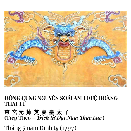
ĐÔNG CUNG NGUYÊN SOÁI ANH DUỆ HOÀNG
THÁI TỬ
東 宮 元 帅 英 睿 皇 太 子
(Tiếp Theo –
Trích từ Đại Nam Thực Lục
)
Tháng 5 năm Đinh tỵ (1797)