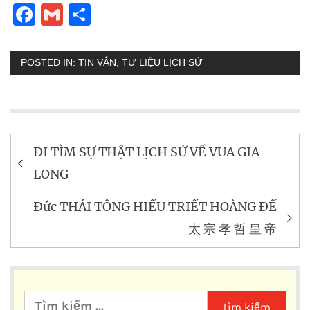
Facebook
Gmail
Share
POSTED IN:
TIN VẮN
,
TƯ LIỆU LỊCH SỬ
Điều
ĐI TÌM SỰ THẬT LỊCH SỬ VỀ VUA GIA
hướng
LONG
bài
Đức THÁI TÔNG HIẾU TRIẾT HOÀNG ĐẾ
viết
太 宗 孝 哲 皇 帝
Tìm