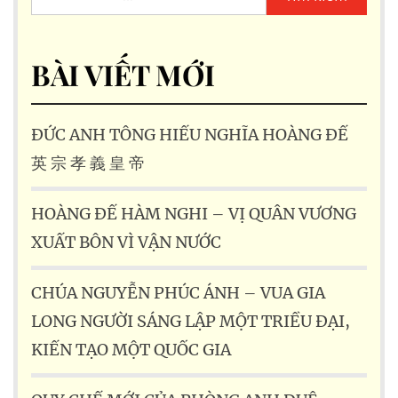
kiếm
cho:
BÀI VIẾT MỚI
ĐỨC ANH TÔNG HIẾU NGHĨA HOÀNG ĐẾ
英 宗 孝 義 皇 帝
HOÀNG ĐẾ HÀM NGHI – VỊ QUÂN VƯƠNG
XUẤT BÔN VÌ VẬN NƯỚC
CHÚA NGUYỄN PHÚC ÁNH – VUA GIA
LONG NGƯỜI SÁNG LẬP MỘT TRIỀU ĐẠI,
KIẾN TẠO MỘT QUỐC GIA