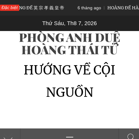
Skip
OÀNG ĐẾ 英 宗 孝 義 皇 帝
Đặc biệt
HOÀNG ĐẾ HÀM NGHI
6 tháng ago
to
Thứ Sáu, Th8 7, 2026
content
PHÒNG ANH DUỆ
HOÀNG THÁI TỬ
HƯỚNG VỀ CỘI
NGUỒN
Primary