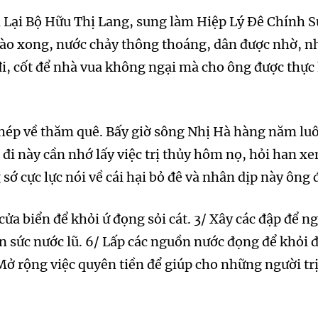
 Lại Bộ Hữu Thị Lang, sung làm Hiệp Lý Đê Chính S
ào xong, nước chảy thông thoáng, dân được nhờ, nh
 đi, cốt để nhà vua không ngại mà cho ông được thự
ép về thăm quê. Bấy giờ sông Nhị Hà hàng năm luôn
đi này cần nhớ lấy việc trị thủy hôm nọ,
hỏi han xe
sớ cực lực nói về cái hại bỏ đê và nhân dịp này ông đ
cửa biển để khỏi ứ đọng sỏi cát. 3/ Xây các đập để n
 sức nước lũ. 6/ Lấp các nguồn nước đọng để khỏi đọ
Mở rộng việc quyên tiền để giúp cho những người trị