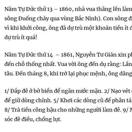
Năm Tự Đức thứ 13 – 1860, nhà vua thăng lên làm
sông Đuống chảy qua vùng Bắc Ninh). Con sông đ
vì khi khởi công, ông đã dự trù một khoản tiền ít
dự trù ít quá!
Năm Tự Đức thứ 14 – 1861, Nguyễn Tư Giản xin ph
đến chỗ thống nhất. Vua vời ông đến dụ rằng: Lần 
tâu. Đến tháng 8, khi trở lại phục mệnh, ông dâng 
1/ Đắp đê ở bờ biển để ngăn nước mặn. 2/ Nạo vét 
để giữ dòng chính. 5/ Khơi các dòng cũ để phân tán
8/ Trả tiền công hậu cho những người làm đê. 9/ 
sóc đê điều, chống lụt.