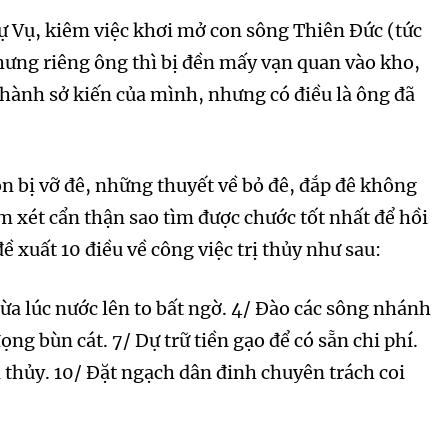
ự Vụ, kiêm việc khơi mở con sông Thiên Đức (tức
ưng riêng ông thì bị đền mấy vạn quan vào kho,
c hành sở kiến của mình, nhưng có điều là ông đã
 bị vỡ đê, những thuyết về bỏ đê, đắp đê không
m xét cẩn thận sao tìm được chước tốt nhất để hồi
ề xuất 10 điều về công việc trị thủy như sau:
gừa lúc nước lên to bất ngờ. 4/ Đào các sông nhánh
ng bùn cát. 7/ Dự trữ tiền gạo để có sẵn chi phí.
 thủy. 10/ Đặt ngạch dân đinh chuyên trách coi