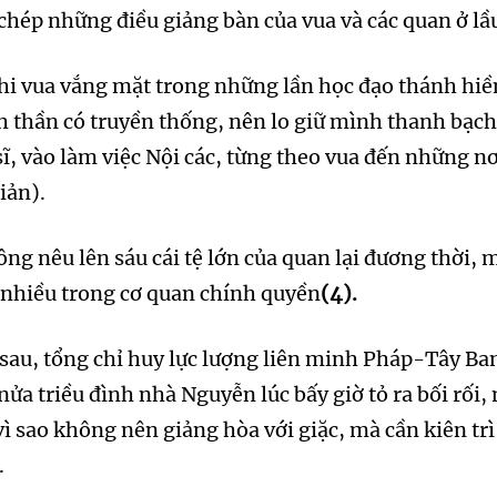
 chép những điều giảng bàn của vua và các quan ở l
hi vua vắng mặt trong những lần học đạo thánh hiền 
h thần có truyền thống, nên lo giữ mình thanh bạch
sĩ, vào làm việc Nội các, từng theo vua đến những n
iản).
ông nêu lên sáu cái tệ lớn của quan lại đương thời,
á nhiều trong cơ quan chính quyền
(4).
au, tổng chỉ huy lực lượng liên minh Pháp-Tây Ban
ửa triều đình nhà Nguyễn lúc bấy giờ tỏ ra bối rối,
 vì sao không nên giảng hòa với giặc, mà cần kiên tr
.