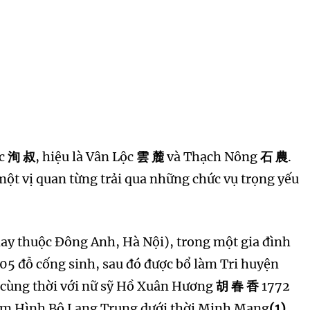
úc
洵 叔
, hiệu là Vân Lộc
雲 麓
và Thạch Nông
石 農
.
à một vị quan từng trải qua những chức vụ trọng yếu
ay thuộc Đông Anh, Hà Nội), trong một gia đình
05 đỗ cống sinh, sau đó được bổ làm Tri huyện
 cùng thời với nữ sỹ Hồ Xuân Hương
胡 春 香
1772
làm Hình Bộ Lang Trung dưới thời Minh Mạng
(1).