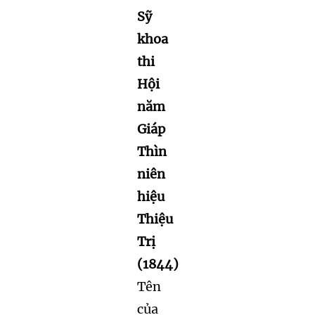
Sỹ
khoa
thi
Hội
năm
Giáp
Thìn
niên
hiệu
Thiệu
Trị
(1844)
Tên
của