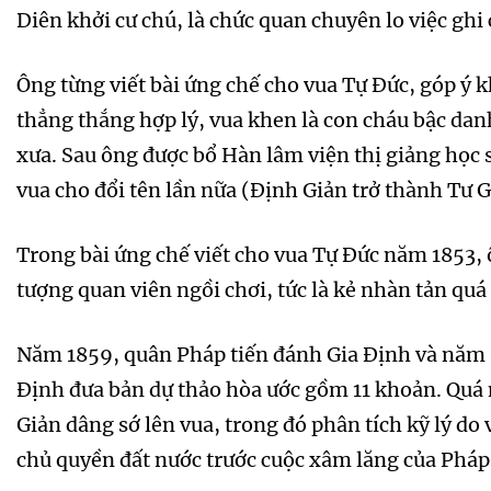
Diên khởi cư chú, là chức quan chuyên lo việc ghi
Ông từng viết bài ứng chế cho vua Tự Đức, góp ý k
thẳng thắng hợp lý, vua khen là con cháu bậc dan
xưa. Sau ông được bổ Hàn lâm viện thị giảng học 
vua cho đổi tên lần nữa (Định Giản trở thành Tư G
Trong bài ứng chế viết cho vua Tự Đức năm 1853, 
tượng quan viên ngồi chơi, tức là kẻ nhàn tản qu
Năm 1859, quân Pháp tiến đánh Gia Định và năm s
Định đưa bản dự thảo hòa ước gồm 11 khoản. Quá n
Giản dâng sớ lên vua, trong đó phân tích kỹ lý do
chủ quyền đất nước trước cuộc xâm lăng của Pháp