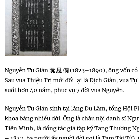
Nguyễn Tư Giản
阮 思 僴
(1823–1890), ông vốn có 
Sau vua Thiệu Trị mới đổi lại là Địch Giản, vua Tự
suốt hơn 40 năm, phục vụ 7 đời vua Nguyễn.
Nguyễn Tư Giản sinh tại làng Du Lâm, tổng Hội P
khoa bảng nhiều đời. Ông là cháu nội danh sĩ Ngu
Tiên Minh, là đồng tác giả tập ký Tang Thương 
– 1822, ba người ấy người đời gọi là Tam Tài Tử)