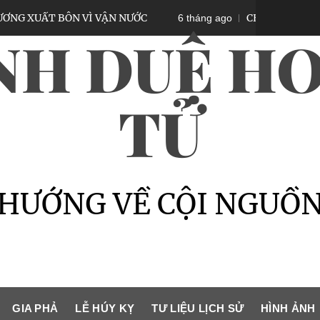
 BÔN VÌ VẬN NƯỚC
CHÚA NGUYỄN PHÚC ÁNH 
6 tháng ago
NH DUỆ HO
TỬ
HƯỚNG VỀ CỘI NGUỒ
GIA PHẢ
LỄ HÚY KỴ
TƯ LIỆU LỊCH SỬ
HÌNH ẢNH