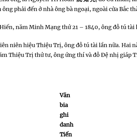
nên ông phải đến ở nhà ông bà ngoại, ngoài cửa Bắc t
 Hiến, năm Minh Mạng thứ 21 – 1840, ông đỗ tú tài 
iên niên hiệu Thiệu Trị, ông đỗ tú tài lần nữa. Ha
m Thiệu Trị thứ tư, ông ứng thí và đỗ Đệ nhị giáp T
Văn
bia
ghi
danh
Tiến