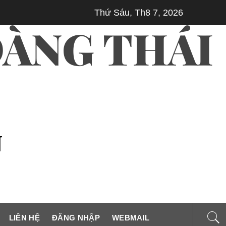
Thứ Sáu, Th8 7, 2026
– VUA GIA LONG NGƯỜI SÁNG LẬP MỘT TRIỀU ĐẠI, KIẾN TẠO
ÀNG THÁI
N
LIÊN HỆ
ĐĂNG NHẬP
WEBMAIL