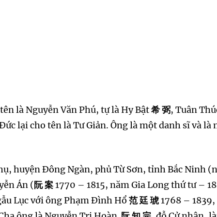
tên là Nguyễn Văn Phú, tự là Hy Bật
希 弼
, Tuân Th
 Đức lại cho tên là Tư Giản. Ông là một danh sĩ và l
hụ, huyện Đông Ngàn, phủ Từ Sơn, tỉnh Bắc Ninh (n
yễn Án (
阮 案
1770 – 1815, năm Gia Long thứ tư – 18
Ngẫu Lục với ông Phạm Đình Hổ
范 廷 琥
1768 – 1839,
. Cha ông là Nguyễn Tri Hoàn
阮 知 完
, đỗ Cử nhân, 