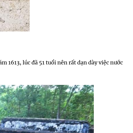
 1613, lúc đã 51 tuổi nên rất dạn dày việc nước