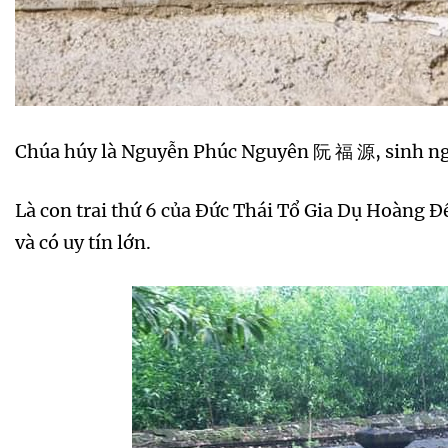
Chúa húy là Nguyễn Phúc Nguyên 阮 福 源, sinh ng
Là con trai thứ 6 của Đức Thái Tổ Gia Dụ Hoàng Đế
và có uy tín lớn.