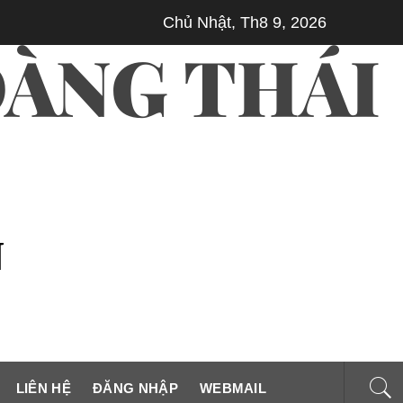
Chủ Nhật, Th8 9, 2026
A GIA LONG NGƯỜI SÁNG LẬP MỘT TRIỀU ĐẠI, KIẾN TẠO MỘT 
ÀNG THÁI
N
LIÊN HỆ
ĐĂNG NHẬP
WEBMAIL