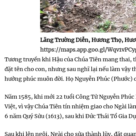
Lăng Trường Diễn, Hương Thọ, Hươn
https://maps.app.goo.gl/Wqv1vPC
Tương truyền khi Hậu của Chúa Tiên mang thai, t
đặt tên cho con, nhưng sau nghĩ lại nếu làm vậy t
hưởng phúc muôn đời. Họ Nguyễn Phúc (Phước) có 
Năm 1585, khi mới 22 tuổi Công Tử Nguyễn Phúc N
Việt, vì vậy Chúa Tiên tín nhiệm giao cho Ngài l
6 năm Quý Sửu (1613), sau khi Đức Thái Tổ Gia D
Sau khi lên ngôi, Ngài cho sửa thành lũy, đặt qua