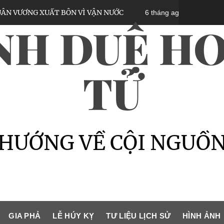
 VÌ VẬN NƯỚC
CHÚA NGUYỄN PHÚC ÁNH – VU
6 tháng ago
NH DUỆ HO
TỬ
HƯỚNG VỀ CỘI NGUỒ
GIA PHẢ
LỄ HÚY KỴ
TƯ LIỆU LỊCH SỬ
HÌNH ẢNH