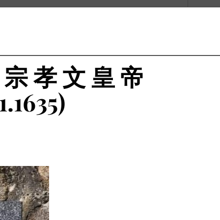
僖 宗 孝 文 皇 帝
1.1635)