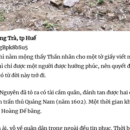
g Trà, tp Huế
ygBpk8bSu5
hì nằm mộng thấy Thần nhân cho một tờ giấy viết n
hì chỉ được một người được hưởng phúc, nên quyết đị
từ đời này trở đi.
guyên đã tỏ ra có tài cầm quân, đánh tan được hai
àm trấn thủ Quảng Nam (năm 1602). Một thời gian kh
ụ Hoàng Đế băng.
n ải, vỗ về quân dân trong ngoài đều tin phục. Thời 